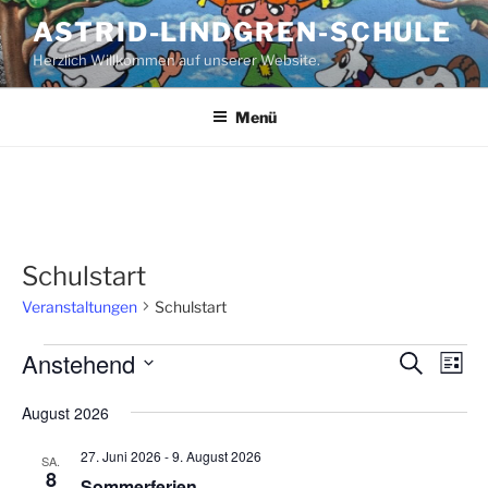
Zum
ASTRID-LINDGREN-SCHULE
Inhalt
Herzlich Willkommen auf unserer Website.
springen
Menü
Schulstart
Veranstaltungen
Schulstart
Veranstaltungen
Anstehend
V
V
S
L
u
e
e
i
D
c
August 2026
s
r
a
r
h
t
a
e
t
a
e
27. Juni 2026
-
9. August 2026
SA.
n
u
8
n
Sommerferien