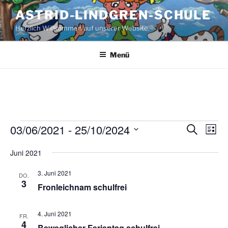
Zum
ASTRID-LINDGREN-SCHULE
Inhalt
Herzlich Willkommen auf unserer Website.
springen
Menü
Veranstaltungen
03/06/2021
 - 
25/10/2024
V
V
S
L
u
e
e
i
D
c
Juni 2021
s
r
a
r
h
t
a
e
t
a
e
3. Juni 2021
DO.
n
u
3
n
Fronleichnam schulfrei
s
m
s
t
w
t
4. Juni 2021
FR.
a
ä
4
Beweglicher Ferientag schulfrei