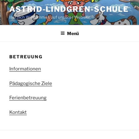
Zum
ASTRID-LINDGREN-SCHULE
Inhalt
Herzlich Willkommen auf unserer Website.
springen
Menü
BETREUUNG
Informationen
Pädagogische Ziele
Ferienbetreuung
Kontakt