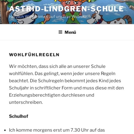
Zum
ASTRID-LINDGREN-SCHULE
Inhalt
Herzlich Willkommen auf unserer Website.
springen
Menü
WOHLFÜHLREGELN
Wir möchten, dass sich alle an unserer Schule
wohlfühlen. Das gelingt, wenn jeder unsere Regeln
beachtet. Die Schulregeln bekommt jedes Kind jedes
Schuljahr in schriftlicher Form und muss diese mit den
Erziehungsberechtigten durchlesen und
unterschreiben.
Schulhof
Ich komme morgens erst um 7.30 Uhr auf das