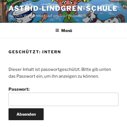
Zum
ASTRID-LINDGREN-SCHULE
Inhalt
Herzlich Willkommen auf unserer Website.
springen
Menü
GESCHÜTZT: INTERN
Dieser Inhalt ist passwortgeschützt. Bitte gib unten
das Passwort ein, um ihn anzeigen zu können.
Passwort: