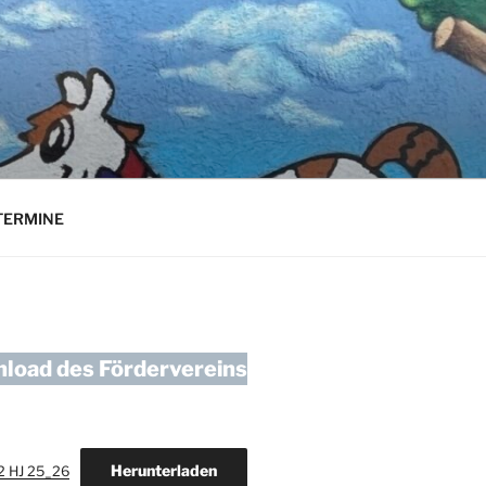
TERMINE
load des Fördervereins
Herunterladen
2 HJ 25_26