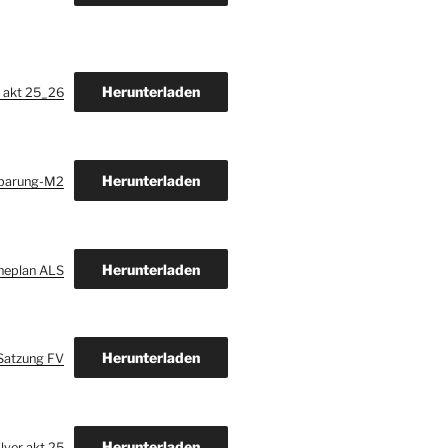
Herunterladen
 akt 25_26
Herunterladen
barung-M2
Herunterladen
neplan ALS
Herunterladen
Satzung FV
Herunterladen
lyer akt 25