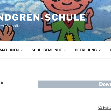
INDGREN-SCHULE
er Website.
RMATIONEN
SCHULGEMEINDE
BETREUUNG
AD
Down
AG-Heft 