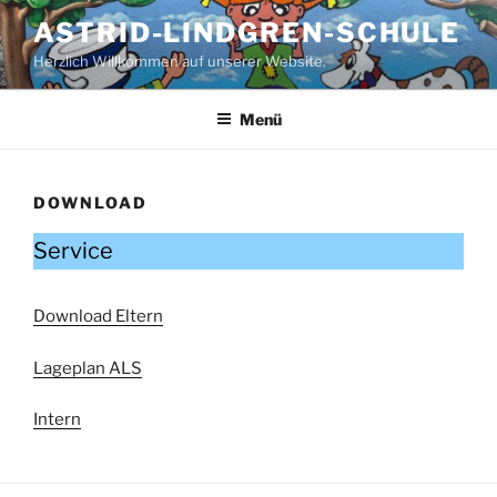
Zum
ASTRID-LINDGREN-SCHULE
Inhalt
Herzlich Willkommen auf unserer Website.
springen
Menü
DOWNLOAD
Service
Download Eltern
Lageplan ALS
Intern