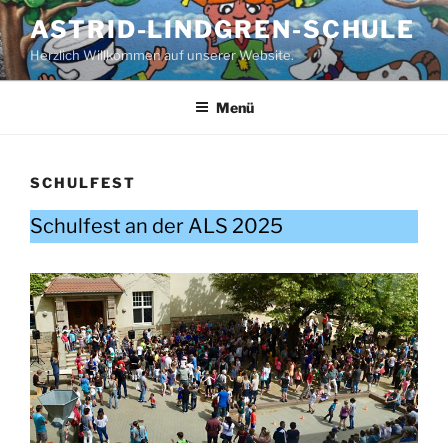
Zum
ASTRID-LINDGREN-SCHULE
Inhalt
Herzlich Willkommen auf unserer Website.
springen
Menü
SCHULFEST
Schulfest an der ALS 2025