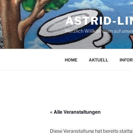
Zum
Inhalt
ASTRID-L
springen
Herzlich Willkommen auf unser
HOME
AKTUELL
INFO
« Alle Veranstaltungen
Diese Veranstaltung hat bereits statt