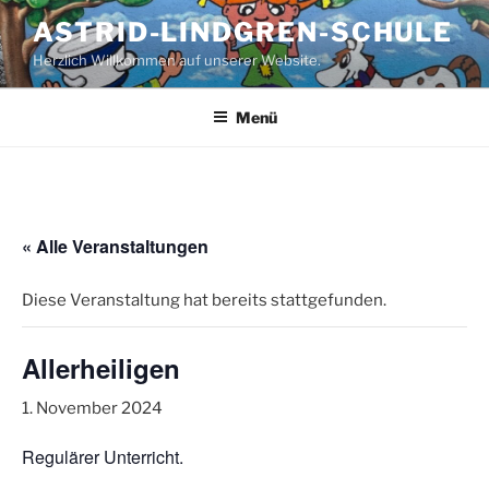
Zum
ASTRID-LINDGREN-SCHULE
Inhalt
Herzlich Willkommen auf unserer Website.
springen
Menü
« Alle Veranstaltungen
Diese Veranstaltung hat bereits stattgefunden.
Allerheiligen
1. November 2024
Regulärer Unterricht.