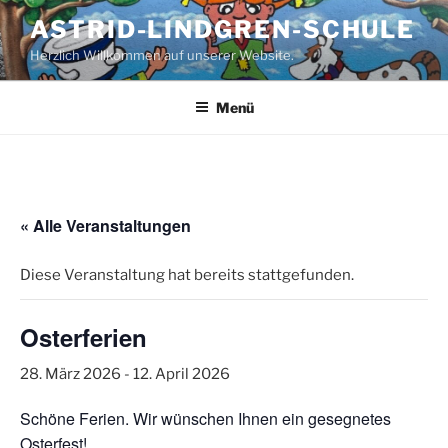
Zum
ASTRID-LINDGREN-SCHULE
Inhalt
Herzlich Willkommen auf unserer Website.
springen
Menü
« Alle Veranstaltungen
Diese Veranstaltung hat bereits stattgefunden.
Osterferien
28. März 2026
-
12. April 2026
Schöne Ferien. Wir wünschen Ihnen ein gesegnetes
Osterfest!