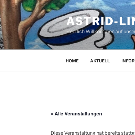
Zum
Inhalt
ASTRID-L
springen
Herzlich Willkommen auf unser
HOME
AKTUELL
INFO
« Alle Veranstaltungen
Diese Veranstaltung hat bereits statt