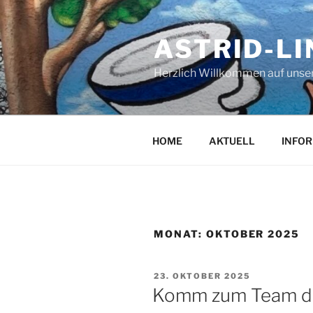
Zum
Inhalt
ASTRID-L
springen
Herzlich Willkommen auf unser
HOME
AKTUELL
INFO
MONAT:
OKTOBER 2025
VERÖFFENTLICHT
23. OKTOBER 2025
AM
Komm zum Team de