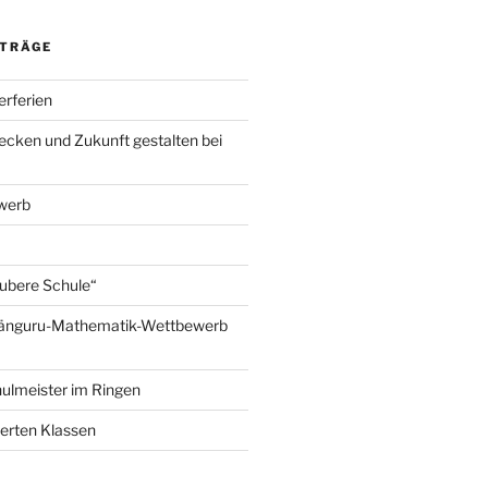
ITRÄGE
rferien
ecken und Zukunft gestalten bei
werb
ubere Schule“
Känguru-Mathematik-Wettbewerb
ulmeister im Ringen
ierten Klassen