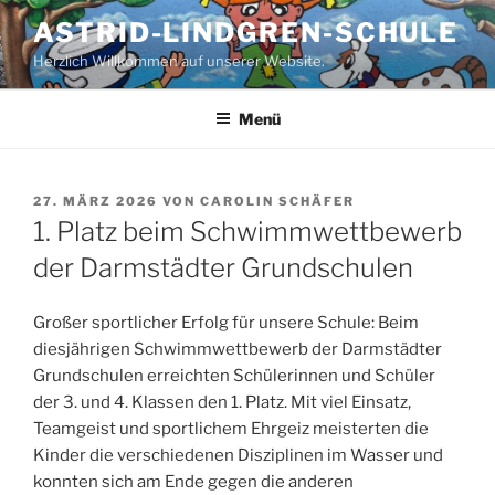
Zum
ASTRID-LINDGREN-SCHULE
Inhalt
Herzlich Willkommen auf unserer Website.
springen
Menü
VERÖFFENTLICHT
27. MÄRZ 2026
VON
CAROLIN SCHÄFER
AM
1. Platz beim Schwimmwettbewerb
der Darmstädter Grundschulen
Großer sportlicher Erfolg für unsere Schule: Beim
diesjährigen Schwimmwettbewerb der Darmstädter
Grundschulen erreichten Schülerinnen und Schüler
der 3. und 4. Klassen den 1. Platz. Mit viel Einsatz,
Teamgeist und sportlichem Ehrgeiz meisterten die
Kinder die verschiedenen Disziplinen im Wasser und
konnten sich am Ende gegen die anderen