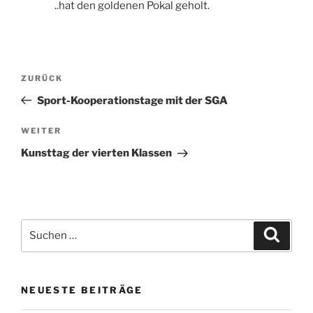
..hat den goldenen Pokal geholt.
Beitragsnavigation
Vorheriger
ZURÜCK
Beitrag
Sport-Kooperationstage mit der SGA
Nächster
WEITER
Beitrag
Kunsttag der vierten Klassen
Suchen
Suche
nach:
NEUESTE BEITRÄGE