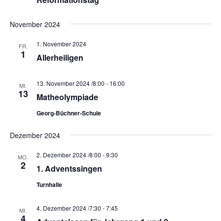
a
h
l
l
l
t
November 2024
e
u
t
n
n
u
1. November 2024
FR.
.
g
1
n
Allerheiligen
A
g
n
e
13. November 2024 /8:00
-
16:00
MI.
s
13
Matheolympiade
n
i
S
c
Georg-Büchner-Schule
u
h
Dezember 2024
t
c
e
h
2. Dezember 2024 /8:00
-
9:30
MO.
n
2
e
1. Adventssingen
-
u
Turnhalle
N
n
a
d
4. Dezember 2024 /7:30
-
7:45
MI.
v
4