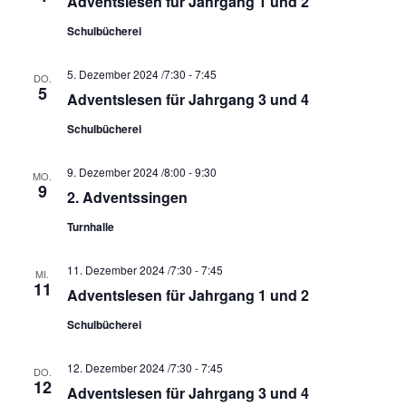
A
Adventslesen für Jahrgang 1 und 2
i
n
g
Schulbücherei
s
a
t
5. Dezember 2024 /7:30
-
7:45
i
DO.
5
i
Adventslesen für Jahrgang 3 und 4
c
o
h
Schulbücherei
n
t
9. Dezember 2024 /8:00
-
9:30
e
MO.
9
2. Adventssingen
n
Turnhalle
,
N
11. Dezember 2024 /7:30
-
7:45
MI.
a
11
Adventslesen für Jahrgang 1 und 2
v
Schulbücherei
i
g
12. Dezember 2024 /7:30
-
7:45
DO.
a
12
Adventslesen für Jahrgang 3 und 4