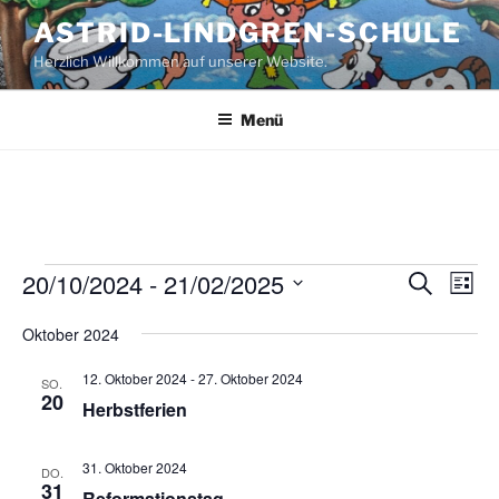
Zum
ASTRID-LINDGREN-SCHULE
Inhalt
Herzlich Willkommen auf unserer Website.
springen
Menü
Veranstaltungen
20/10/2024
 - 
21/02/2025
V
V
S
L
u
e
e
i
D
c
Oktober 2024
s
r
a
r
h
t
a
e
t
a
e
12. Oktober 2024
-
27. Oktober 2024
SO.
n
u
20
n
Herbstferien
s
m
s
t
w
t
31. Oktober 2024
DO.
a
ä
31
Reformationstag