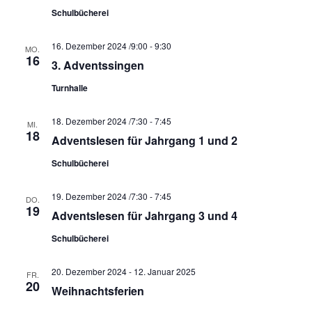
t
Schulbücherei
i
o
16. Dezember 2024 /9:00
-
9:30
MO.
n
16
3. Adventssingen
Turnhalle
18. Dezember 2024 /7:30
-
7:45
MI.
18
Adventslesen für Jahrgang 1 und 2
Schulbücherei
19. Dezember 2024 /7:30
-
7:45
DO.
19
Adventslesen für Jahrgang 3 und 4
Schulbücherei
20. Dezember 2024
-
12. Januar 2025
FR.
20
Weihnachtsferien