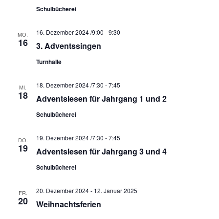
t
Schulbücherei
i
o
16. Dezember 2024 /9:00
-
9:30
MO.
n
16
3. Adventssingen
Turnhalle
18. Dezember 2024 /7:30
-
7:45
MI.
18
Adventslesen für Jahrgang 1 und 2
Schulbücherei
19. Dezember 2024 /7:30
-
7:45
DO.
19
Adventslesen für Jahrgang 3 und 4
Schulbücherei
20. Dezember 2024
-
12. Januar 2025
FR.
20
Weihnachtsferien