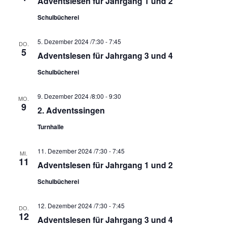
A
Adventslesen für Jahrgang 1 und 2
i
n
g
Schulbücherei
s
a
t
5. Dezember 2024 /7:30
-
7:45
i
DO.
5
i
Adventslesen für Jahrgang 3 und 4
c
o
h
Schulbücherei
n
t
9. Dezember 2024 /8:00
-
9:30
e
MO.
9
2. Adventssingen
n
Turnhalle
,
N
11. Dezember 2024 /7:30
-
7:45
MI.
a
11
Adventslesen für Jahrgang 1 und 2
v
Schulbücherei
i
g
12. Dezember 2024 /7:30
-
7:45
DO.
a
12
Adventslesen für Jahrgang 3 und 4