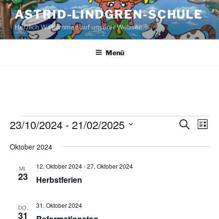
Zum
ASTRID-LINDGREN-SCHULE
Inhalt
Herzlich Willkommen auf unserer Website.
springen
Menü
Veranstaltungen
23/10/2024
 - 
21/02/2025
V
V
S
L
u
e
e
i
D
c
Oktober 2024
s
r
a
r
h
t
a
e
t
a
e
12. Oktober 2024
-
27. Oktober 2024
MI.
n
u
23
n
Herbstferien
s
m
s
t
w
t
31. Oktober 2024
DO.
a
ä
31
Reformationstag