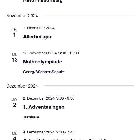
a
h
l
l
l
t
November 2024
e
u
t
n
n
u
1. November 2024
FR.
.
g
1
n
Allerheiligen
A
g
n
e
13. November 2024 /8:00
-
16:00
MI.
s
13
Matheolympiade
n
i
S
c
Georg-Büchner-Schule
u
h
Dezember 2024
t
c
e
h
2. Dezember 2024 /8:00
-
9:30
MO.
n
2
e
1. Adventssingen
-
u
Turnhalle
N
n
a
d
4. Dezember 2024 /7:30
-
7:45
MI.
v
4