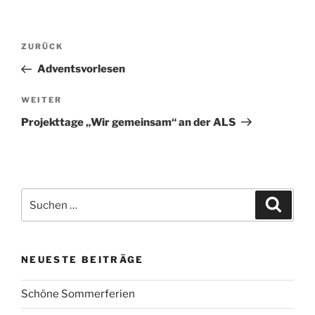
Beitragsnavigation
Vorheriger
ZURÜCK
Beitrag
Adventsvorlesen
Nächster
WEITER
Beitrag
Projekttage „Wir gemeinsam“ an der ALS
Suchen
Suche
nach:
NEUESTE BEITRÄGE
Schöne Sommerferien