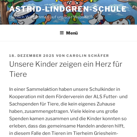
Zum
ASTRID-LINDGREN-SCHULE
Inhalt
Herzlich Willkommen auf unserer Website.
springen
Menü
VERÖFFENTLICHT
18. DEZEMBER 2025
VON
CAROLIN SCHÄFER
AM
Unsere Kinder zeigen ein Herz für
Tiere
In einer Sammelaktion haben unsere Schulkinder in
Kooperation mit dem Förderverein der ALS Futter- und
Sachspenden für Tiere, die kein eigenes Zuhause
haben, zusammengetragen. Viele kleine uns große
Spenden kamen zusammen und die Kinder konnten so
erleben, dass das gemeinsame Handeln anderen hilft,
in diesem Falle den Tieren im Tierheim Griesheim-